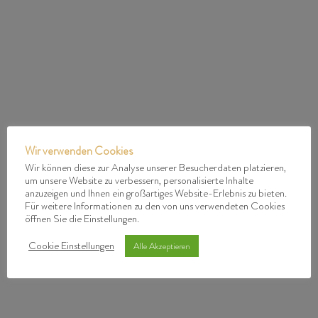
Wir verwenden Cookies
Wir können diese zur Analyse unserer Besucherdaten platzieren,
um unsere Website zu verbessern, personalisierte Inhalte
anzuzeigen und Ihnen ein großartiges Website-Erlebnis zu bieten.
Für weitere Informationen zu den von uns verwendeten Cookies
öffnen Sie die Einstellungen.
Cookie Einstellungen
Alle Akzeptieren