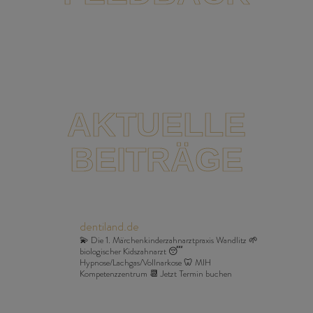
AKTUELLE
BEITRÄGE
dentiland.de
💫 Die 1. Märchenkinderzahnarztpraxis Wandlitz 🌱
biologischer Kidszahnarzt 😴
Hypnose/Lachgas/Vollnarkose 🦷 MIH
Kompetenzzentrum 📆 Jetzt Termin buchen