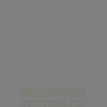
BEHANDLUNG
Für Kinder mit Zahnarztangst ist es wichtig, dass der
Zahnarzt, an den sie sich wenden, sie auch ernst nimmt
und einfühlsam behandelt. Dank individuellen
Behandlungskonzepten und Erfahrung im Umgang mit
Angstpatienten, ist euer Kind bei uns in besten Händen.
JETZT TERMIN VEREINBAREN
PATIENTEN
FEEDBACK