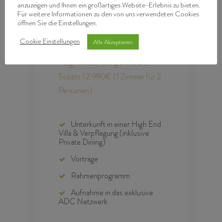
anzuzeigen und Ihnen ein großartiges Website-Erlebnis zu bieten.
Standard Ticket
Für weitere Informationen zu den von uns verwendeten Cookies
öffnen Sie die Einstellungen.
€
7.490
Cookie Einstellungen
Alle Akzeptieren
zzgl. MwSt / bring a friend 2
Tickets 12.990€ (1 Zimmer für 2
Personen)
Unterkunft in einer High End
Villa & Verpflegung (inklusive
Private Dining)
Vorträge
Rahmenprogramm
Aufnahme in das exklusive
ADC Netzwerk