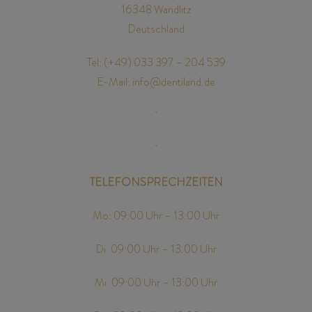
16348 Wandlitz
Deutschland
Die folgenden Ausfallgebühren entstehen bei
kurzfristiger Abmeldung (auch bei
Tel: (+49)
033 397 – 204 539
krankheitsbedingten Absagen):
E-Mail: info@dentiland.de
• bei Absage von weniger als 8 Wochen vor
Kursbeginn 20 % der gesamten Kursgebühr,
• bei Absage von weniger als 4 Wochen vor
Kursbeginn 50 % der gesamten Kursgebühr
TELEFONSPRECHZEITEN
Mo: 09:00 Uhr – 13:00 Uhr
• bei Absage von weniger als 1 Woche vor
Kursbeginn 90 % der gesamten Kursgebühr
Di: 09:00 Uhr – 13.00 Uhr
Stornogebühren, die uns durch das jeweilige
Tagungshaus entstehen, müssen wir in jedem Fall
Mi: 09:00 Uhr – 13:00 Uhr
in Rechnung stellen.