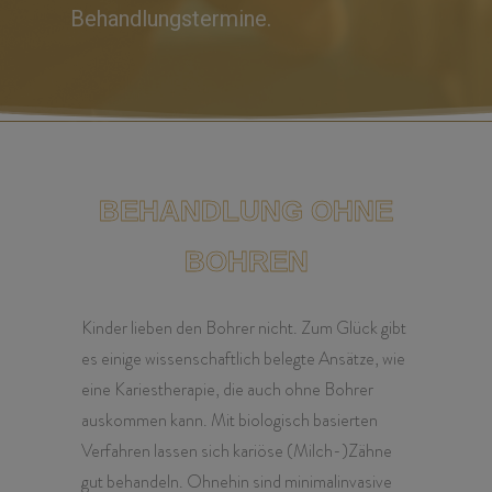
Behandlungstermine.
BEHANDLUNG OHNE
BOHREN
Kinder lieben den Bohrer nicht. Zum Glück gibt
es einige wissenschaftlich belegte Ansätze, wie
eine Kariestherapie, die auch ohne Bohrer
auskommen kann. Mit biologisch basierten
Verfahren lassen sich kariöse (Milch-)Zähne
gut behandeln.
Ohnehin sind minimalinvasive