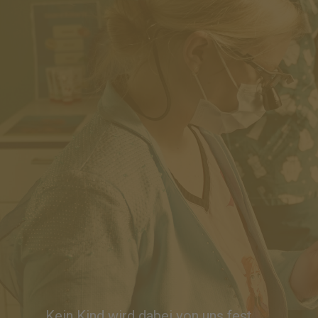
allen Techniken und Materialien der
modernsten Kinderzahnheilkunde.
Durch permanente Fortbildungen auf
internationalem Niveau, sind wir in
der Lage, auch schwierigste
Situationen erfolgreich zu lösen. In
unseren kindgerechten
Behandlungszimmern - mit dem
Lieblingsﬁlm eures Kindes an der
Decke - erlebt euer Kind den
Zahnarztbesuch als positive
Erfahrung.
Kein Kind wird dabei von uns fest