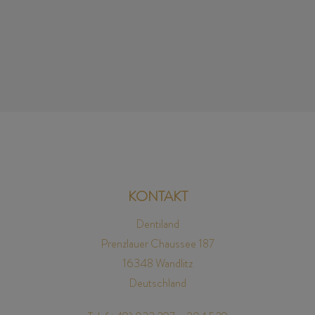
vollkeramische Zirkonkronen zum Einsatz kommen.
Diese Kronen sehen fast aus wie natürliche Zähne. Das
Anpassen der Kronen ist oftmals langwierig und
erfordert viel Erfahrung. Wichtig ist, dass das
Zahnﬂeisch gesund ist. Eine sehr gute Mundhygiene ist
im Vorfeld unbedingt erforderlich.
KONTAKT
Dentiland
Prenzlauer Chaussee 187
16348 Wandlitz
Deutschland