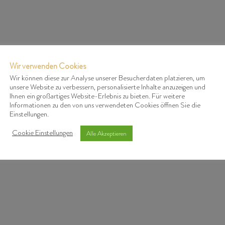
Wir verwenden Cookies
Wir können diese zur Analyse unserer Besucherdaten platzieren, um
unsere Website zu verbessern, personalisierte Inhalte anzuzeigen und
UC
Ihnen ein großartiges Website-Erlebnis zu bieten. Für weitere
Informationen zu den von uns verwendeten Cookies öffnen Sie die
Einstellungen.
Cookie Einstellungen
Alle Akzeptieren